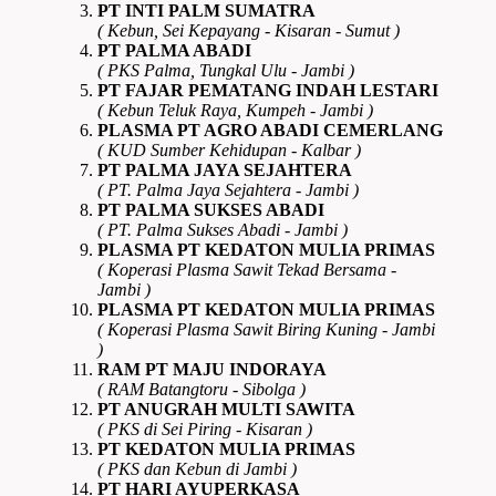
PT INTI PALM SUMATRA
( Kebun, Sei Kepayang - Kisaran - Sumut )
PT PALMA ABADI
( PKS Palma, Tungkal Ulu - Jambi )
PT FAJAR PEMATANG INDAH LESTARI
( Kebun Teluk Raya, Kumpeh - Jambi )
PLASMA PT AGRO ABADI CEMERLANG
( KUD Sumber Kehidupan - Kalbar )
PT PALMA JAYA SEJAHTERA
( PT. Palma Jaya Sejahtera - Jambi )
PT PALMA SUKSES ABADI
( PT. Palma Sukses Abadi - Jambi )
PLASMA PT KEDATON MULIA PRIMAS
( Koperasi Plasma Sawit Tekad Bersama -
Jambi )
PLASMA PT KEDATON MULIA PRIMAS
( Koperasi Plasma Sawit Biring Kuning - Jambi
)
RAM PT MAJU INDORAYA
( RAM Batangtoru - Sibolga )
PT ANUGRAH MULTI SAWITA
( PKS di Sei Piring - Kisaran )
PT KEDATON MULIA PRIMAS
( PKS dan Kebun di Jambi )
PT HARI AYUPERKASA